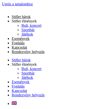
Ugrás a tartalomhoz
Stifler bárok
Stifler élmények
Buli, koncert
Sportbár
Játékok
Események
Foglalás
Kapcsolat
Rendezvény helyszín
Stifler bárok
Stifler élmények
Buli, koncert
Sportbár
Játékok
Események
Foglalás
Kapcsolat
Rendezvény helyszín