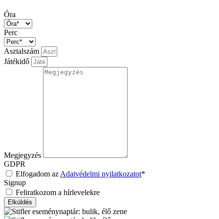
Óra
Perc
Asztalszám
Játékidő
Megjegyzés
GDPR
Elfogadom az
Adatvédelmi nyilatkozatot
*
Signup
Feliratkozom a hírlevelekre
Elküldés