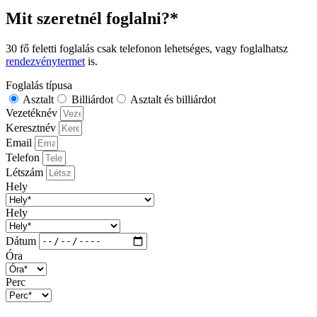
Mit szeretnél foglalni?*
30 fő feletti foglalás csak telefonon lehetséges, vagy foglalhatsz
rendezvénytermet
is.
Foglalás típusa
Asztalt
Billiárdot
Asztalt és billiárdot
Vezetéknév
Keresztnév
Email
Telefon
Létszám
Hely
Hely
Dátum
Óra
Perc
Billiárdfoglalás adatai