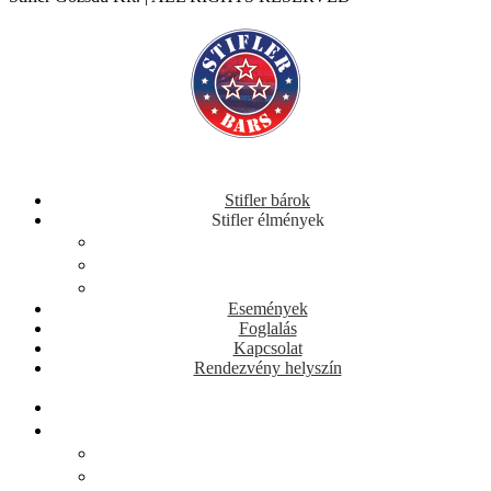
Stifler bárok
Stifler élmények
Buli, koncert
Sportbár
Játékok
Események
Foglalás
Kapcsolat
Rendezvény helyszín
Stifler bárok
Stifler élmények
Buli, koncert
Sportbár