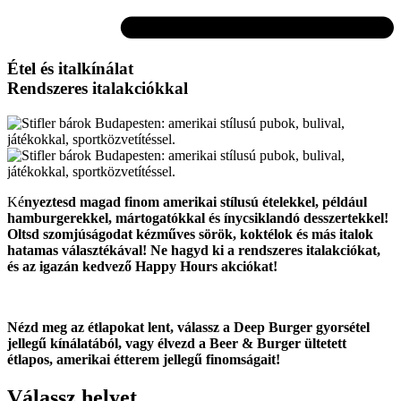
Étel és italkínálat
Rendszeres italakciókkal
Ké
nyeztesd magad finom amerikai stílusú ételekkel, például
hamburgerekkel, mártogatókkal és ínycsiklandó desszertekkel!
Oltsd szomjúságodat kézműves sörök, koktélok és más italok
hatamas választékával! Ne hagyd ki a rendszeres italakciókat,
és az igazán kedvező Happy Hours akciókat!
Nézd meg az étlapokat lent, válassz a Deep Burger gyorsétel
jellegű kínálatából, vagy élvezd a Beer & Burger ültetett
étlapos, amerikai étterem jellegű finomságait!
Válassz helyet