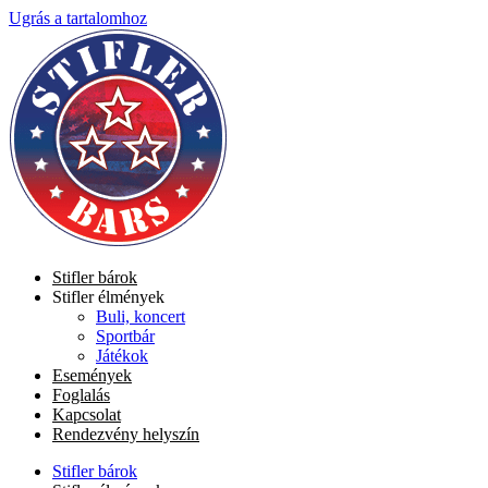
Ugrás a tartalomhoz
Stifler bárok
Stifler élmények
Buli, koncert
Sportbár
Játékok
Események
Foglalás
Kapcsolat
Rendezvény helyszín
Stifler bárok